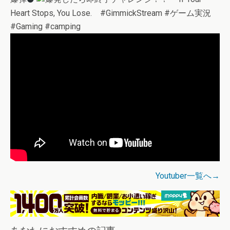
Heart Stops, You Lose. #GimmickStream #ゲーム実況
#Gaming #camping
Youtuber一覧へ→