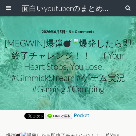
面白いyoutuberのまとめ動画
2026年6月5日 • No Comments
[MEGWIN]爆弾
爆発したら即
終了チャレンジ！！ If Your
Heart Stops, You Lose.
#GimmickStream #ゲーム実況
#Gaming #camping
Pocket
爆弾
爆発したら即終了チャレンジ！！ If Your