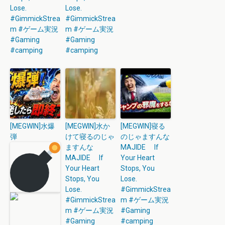
Lose.
Lose.
#GimmickStrea
#GimmickStrea
m #ゲーム実況
m #ゲーム実況
#Gaming
#Gaming
#camping
#camping
[MEGWIN]水爆
[MEGWIN]水か
[MEGWIN]寝る
弾
けて寝るのじゃ
のじゃますんな
ますんな
MAJIDE If
MAJIDE If
Your Heart
Your Heart
Stops, You
Stops, You
Lose.
Lose.
#GimmickStrea
#GimmickStrea
m #ゲーム実況
m #ゲーム実況
#Gaming
#Gaming
#camping