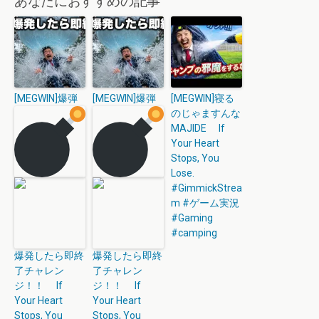
あなたにおすすめの記事
[MEGWIN]爆弾
[MEGWIN]爆弾
[MEGWIN]寝る
のじゃますんな
MAJIDE If
Your Heart
Stops, You
Lose.
#GimmickStrea
m #ゲーム実況
#Gaming
#camping
爆発したら即終
爆発したら即終
了チャレン
了チャレン
ジ！！ If
ジ！！ If
Your Heart
Your Heart
Stops, You
Stops, You